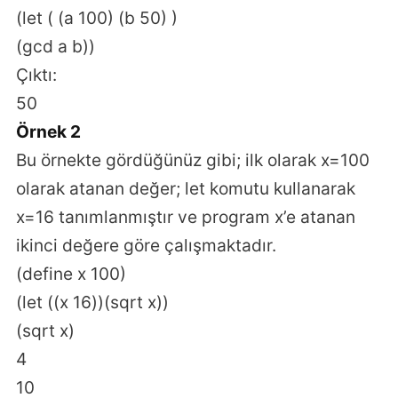
(let ( (a 100) (b 50) )
(gcd a b))
Çıktı:
50
Örnek 2
Bu örnekte gördüğünüz gibi; ilk olarak x=100
olarak atanan değer; let komutu kullanarak
x=16 tanımlanmıştır ve program x’e atanan
ikinci değere göre çalışmaktadır.
(define x 100)
(let ((x 16))(sqrt x))
(sqrt x)
4
10