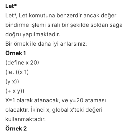
Let*
Let*, Let komutuna benzerdir ancak değer
bindirme işlemi sıralı bir şekilde soldan sağa
doğru yapılmaktadır.
Bir örnek ile daha iyi anlarsınız:
Örnek 1
(define x 20)
(let ((x 1)
(y x))
(+ x y))
X=1 olarak atanacak, ve y=20 ataması
olacaktır. İkinci x, global x’teki değeri
kullanmaktadır.
Örnek 2