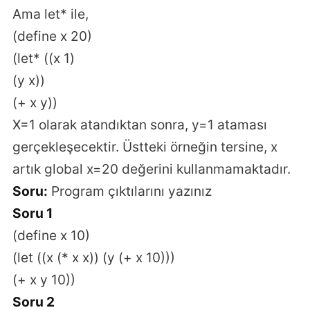
Ama let* ile,
(define x 20)
(let* ((x 1)
(y x))
(+ x y))
X=1 olarak atandıktan sonra, y=1 ataması
gerçekleşecektir. Üstteki örneğin tersine, x
artık global x=20 değerini kullanmamaktadır.
Soru:
Program çıktılarını yazınız
Soru 1
(define x 10)
(let ((x (* x x)) (y (+ x 10)))
(+ x y 10))
Soru 2