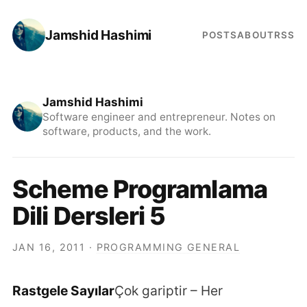
Jamshid Hashimi
POSTS
ABOUT
RSS
Jamshid Hashimi
Software engineer and entrepreneur. Notes on
software, products, and the work.
Scheme Programlama
Dili Dersleri 5
JAN 16, 2011
·
PROGRAMMING GENERAL
Rastgele Sayılar
Çok gariptir – Her