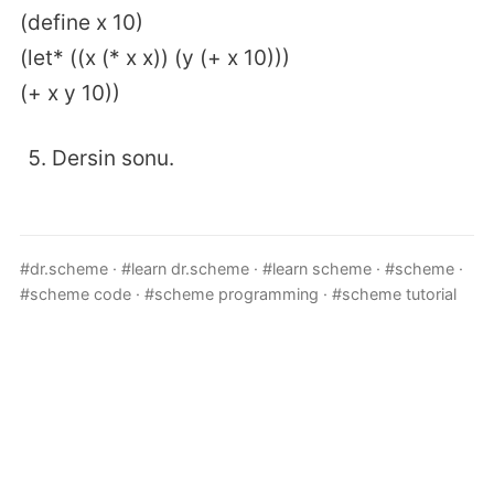
(define x 10)
(let* ((x (* x x)) (y (+ x 10)))
(+ x y 10))
Dersin sonu.
#dr.scheme
·
#learn dr.scheme
·
#learn scheme
·
#scheme
·
#scheme code
·
#scheme programming
·
#scheme tutorial