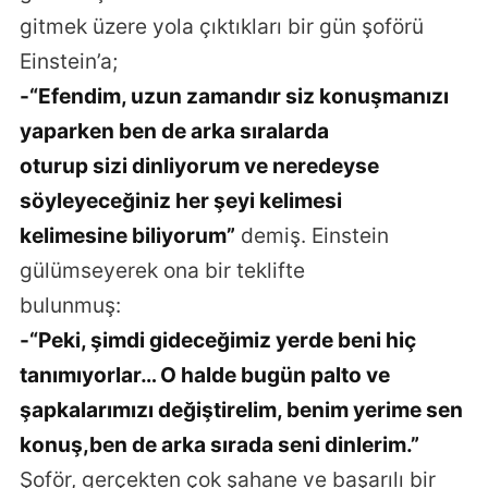
gitmek üzere yola çıktıkları bir gün şoförü
Einstein’a;
-“Efendim, uzun zamandır siz konuşmanızı
yaparken ben de arka sıralarda
oturup sizi dinliyorum ve neredeyse
söyleyeceğiniz her şeyi kelimesi
kelimesine biliyorum”
demiş. Einstein
gülümseyerek ona bir teklifte
bulunmuş:
-“Peki, şimdi gideceğimiz yerde beni hiç
tanımıyorlar… O halde bugün palto ve
şapkalarımızı değiştirelim, benim yerime sen
konuş,ben de arka sırada seni dinlerim.”
Şoför, gerçekten çok şahane ve başarılı bir