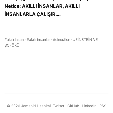
Netice: AKILLI İNSANLAR, AKILLI
İNSANLARLA ÇALIŞIR….
#akıllı insan
·
#akıllı insanlar
·
#einestien
·
#EİNSTEİN VE
ŞOFÖRÜ
© 2026 Jamshid Hashimi.
Twitter
·
GitHub
·
LinkedIn
·
RSS