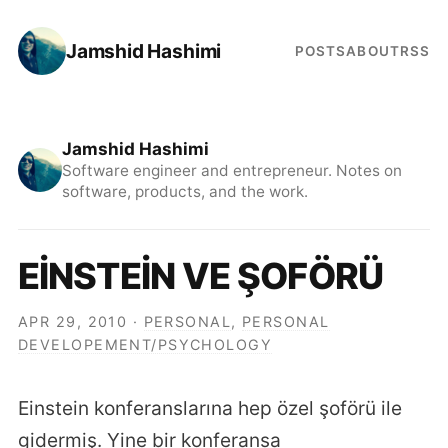
Jamshid Hashimi
POSTS
ABOUT
RSS
Jamshid Hashimi
Software engineer and entrepreneur. Notes on
software, products, and the work.
EİNSTEİN VE ŞOFÖRÜ
APR 29, 2010
·
PERSONAL
,
PERSONAL
DEVELOPEMENT/PSYCHOLOGY
Einstein konferanslarına hep özel şoförü ile
gidermiş. Yine bir konferansa